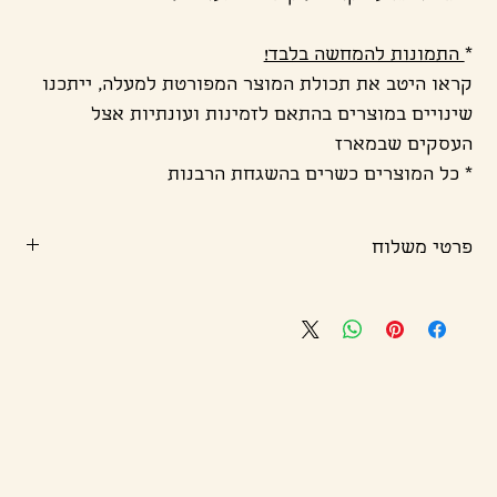
*
התמונות להמחשה בלבד!
קראו היטב את תכולת המוצר המפורטת למעלה, ייתכנו
שינויים במוצרים בהתאם לזמינות ועונתיות אצל
העסקים שבמארז
* כל המוצרים כשרים בהשגחת הרבנות
פרטי משלוח
שימו לב! משלוחים לפסח והזמנות לאיסוף עצמי יוצאים בין ה-
10.4 ל-13.4
במידה ותרצו לקבל את המשלוח לפני ציינו בהערות להזמנה
זמן הגעה משוער- 1-3 ימי עסקים באיזור המרכז, 1-5 ימי עסקים
באזורים מרוחקים
צריכים משהו דחוף, בהתאמה אישית, מיוחד, טבעוני, ללא
גלוטן?
דברו איתנו 054-8727232